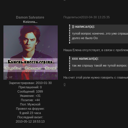
Damon Salvatore
Поделиться
2010-04-30 13:25:35
Koizora...
)) написал(а):
тупой вопрос конечно..это уже спраш
долго не было Оо
Наша Елена отсутствует, в связи с проблем
ххх написал(а):
так же спрошу такой же тупой вопрос 
На счет этой роли нужно говорить с главн
Зарегистрирован
: 2010-01-30
0
Приглашений:
0
Сообщений:
1099
Уважение:
+31
Позитив:
+44
Пол:
Мужской
Провел на форуме:
9 дней 23 часа
Последний визит:
2010-05-12 18:53:13