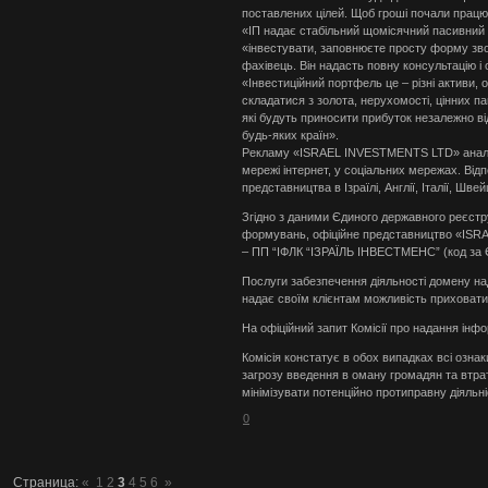
поставлених цілей. Щоб гроші почали працю
«ІП надає стабільний щомісячний пасивний 
«інвестувати, заповнюєте просту форму звор
фахівець. Він надасть повну консультацію і
«Інвестиційний портфель це – різні активи, 
складатися з золота, нерухомості, цінних пап
які будуть приносити прибуток незалежно від
будь-яких країн».
Рекламу «ISRAEL INVESTMENTS LTD» аналіт
мережі інтернет, у соціальних мережах. Ві
представництва в Ізраїлі, Англії, Італії, Швейц
Згідно з даними Єдиного державного реєстр
формувань, офіційне представництво «ISR
– ПП “ІФЛК “ІЗРАЇЛЬ ІНВЕСТМЕНС” (код за
Послуги забезпечення діяльності домену на
надає своїм клієнтам можливість приховати
На офіційний запит Комісії про надання інфор
Комісія констатує в обох випадках всі озн
загрозу введення в оману громадян та втра
мінімізувати потенційно протиправну діяльн
0
Страница:
«
1
2
3
4
5
6
»