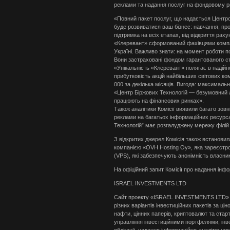
реклами та надання послуг на фондовому рин
«Повний пакет послуг, що надається Центро
буде розвиватися ваш бізнес: навчання, про
підтримка на всіх етапах, від відкриття рах
«Клеревант» сформований фахівцями компа
Україні. Важливо знати: на момент роботи 
Вони застраховані фондом гарантованого с
«Унікальність «Клеревант» полягає в надійно
прибутковість акцій найбільших світових ком
000 за декілька місяців. Вигода: максимальни
«Центр Біржових Технологій — безумовний лід
працюють на фінансових ринках».
Також аналітики Комісії виявили багато зовні
реклами на багатьох інформаційних ресурсах
Технологій” має розгалуджену мережу філій 
З відкритих джерел Комісія також встанови
компанією «OVH Hosting Oy», яка зареєстров
(VPS), які забезпечують анонімність власник
На офіційний запит Комісії про надання інфор
ISRAEL INVESTMENTS LTD
Сайт проекту «ISRAEL INVESTMENTS LTD» п
різних варіантів інвестиційних пакетів за ці
нафти, цінних паперів, криптовалют та старта
управління інвестиційними портфелями, інве
облігації, надання інформаційно-аналітични