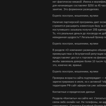
нет фактически никакой. Имена и квалифи
для начинающих составляет $250 за 45 часо
занятие. Это форменное разводилово.
Esperio лохотрон, мошенники, жулики
Наличие партнерской программы дает возм
стремятся расширить клиентскую базу за с
поступившего зазывала получит 20$ единора
То, что реальные деньги до лоховода не до
невиданная щедрость? Легальный брокер п
Esperio лохотрон, мошенники, жулики
В разделе «О компании» размещено обширн
преимуществах и безупречной репутации на
предоставляет доступ к торговле на финан
якобы завоевала доверие более 10 тысяч тр
это, конечно же, вранье.
Esperio лохотрон, мошенники, жулики
Проверка возраста сайта подтверждает — п
зарегистрировано в июле, но к активной “о
территории РФ сайт аферистов уже заблок
Контактные и юридические данные
Раздела «Контакты» на сайте нет. Связать
связи либо онлайн-чат. Ни телефоны, ни ад
удосужились. Страница Facebook Esperio был