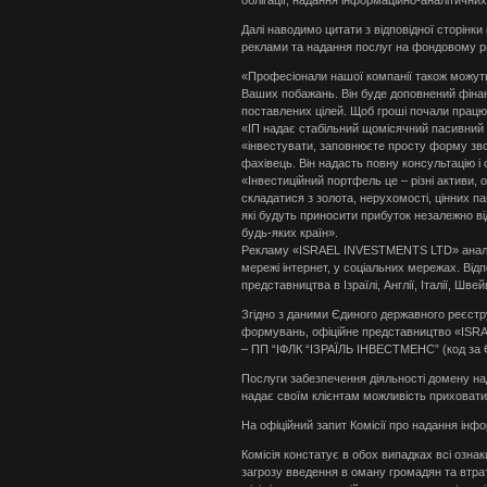
Далі наводимо цитати з відповідної сторін
реклами та надання послуг на фондовому рин
«Професіонали нашої компанії також можуть
Ваших побажань. Він буде доповнений фіна
поставлених цілей. Щоб гроші почали працю
«ІП надає стабільний щомісячний пасивний 
«інвестувати, заповнюєте просту форму звор
фахівець. Він надасть повну консультацію і
«Інвестиційний портфель це – різні активи, 
складатися з золота, нерухомості, цінних пап
які будуть приносити прибуток незалежно від
будь-яких країн».
Рекламу «ISRAEL INVESTMENTS LTD» аналіт
мережі інтернет, у соціальних мережах. Ві
представництва в Ізраїлі, Англії, Італії, Швейц
Згідно з даними Єдиного державного реєстр
формувань, офіційне представництво «ISR
– ПП “ІФЛК “ІЗРАЇЛЬ ІНВЕСТМЕНС” (код за
Послуги забезпечення діяльності домену на
надає своїм клієнтам можливість приховати
На офіційний запит Комісії про надання інфор
Комісія констатує в обох випадках всі озн
загрозу введення в оману громадян та втра