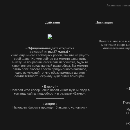
Активные темы
Действия
Навигация
________________
Кажется, что все в 
мистики и сверхъес
•
Официальная дата открытия
Увлекательная игр
ролевой игры 27 марта!
•
У нас еще много свободных ролей, так что не упусти
свой шанс! Но уже сейчас вы можете заполнить
анкету на понравившегося вам персонажа, будь то
канон или же придуманный вами образ. Вы можете
взять себе любого своего придуманного вампира,
одно из условий то, что образ вампира должен
соответствовать сериалу «Дневники вампира».
________________
• Важно!
•
•|
Ролевая игра совершенно новая и нам нужны люди в
команду сайта, подробности в разделе «Важно».
________________
Пого
• Акции
•
На нашем форуме проходит 3 акции, с условиями
Ми
которых, вы можете ознакомиться в разделе
(+
"анкетирование"
________________
(+
Приятной и захватывающей игры!