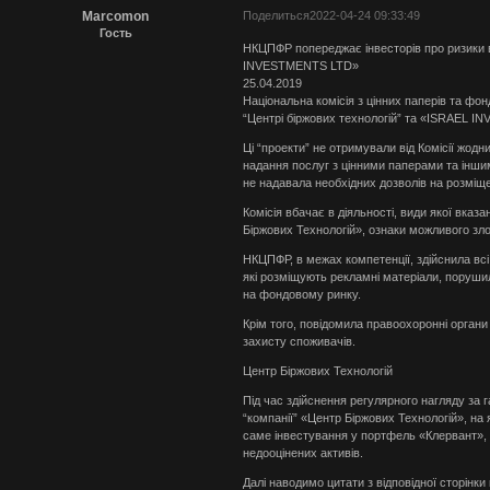
Marcomon
Поделиться
2022-04-24 09:33:49
Гость
НКЦПФР попереджає інвесторів про ризики в
INVESTMENTS LTD»
25.04.2019
Національна комісія з цінних паперів та фо
“Центрі біржових технологій” та «ISRAEL 
Ці “проекти” не отримували від Комісії жодни
надання послуг з цінними паперами та інши
не надавала необхідних дозволів на розміщ
Комісія вбачає в діяльності, види якої вка
Біржових Технологій», ознаки можливого зл
НКЦПФР, в межах компетенції, здійснила всі 
які розміщують рекламні матеріали, поруши
на фондовому ринку.
Крім того, повідомила правоохоронні органи
захисту споживачів.
Центр Біржових Технологій
Під час здійснення регулярного нагляду за 
“компанії” «Центр Біржових Технологій», н
саме інвестування у портфель «Клервант», 
недооцінених активів.
Далі наводимо цитати з відповідної сторінки