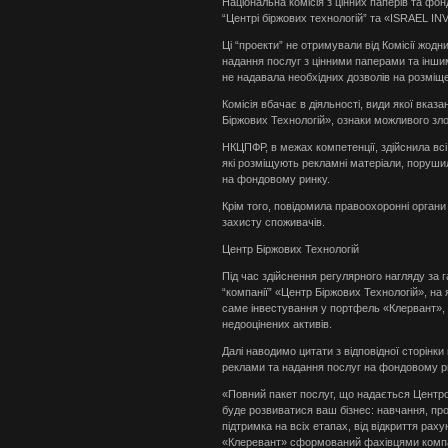
Національна комісія з цінних паперів та фо
“Центрі біржових технологій” та «ISRAEL 
Ці “проекти” не отримували від Комісії жодни
надання послуг з цінними паперами та інши
не надавала необхідних дозволів на розміщ
Комісія вбачає в діяльності, види якої вка
Біржових Технологій», ознаки можливого зл
НКЦПФР, в межах компетенції, здійснила всі 
які розміщують рекламні матеріали, поруши
на фондовому ринку.
Крім того, повідомила правоохоронні органи
захисту споживачів.
Центр Біржових Технологій
Під час здійснення регулярного нагляду за 
“компанії” «Центр Біржових Технологій», н
саме інвестування у портфель «Клервант», 
недооцінених активів.
Далі наводимо цитати з відповідної сторінки
реклами та надання послуг на фондовому рин
«Повний пакет послуг, що надається Центро
буде розвиватися ваш бізнес: навчання, про
підтримка на всіх етапах, від відкриття рах
«Клеревант» сформований фахівцями компа