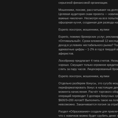
серьезной финансовой организации.
Мошенники, похоже, рассчитывают на долг
Целевая аудитория скам-проекта — новички
важные «мелочи». Несмотря на все попытки
офшорная кухня, созданная для развода на
Esperio лохотрон, мошенники, жулики
Esperio, помимо брокерских услуг, реклам
«Оптимальный». Сроки вложений 12 месяцев
доход в условиях нестабильного рынка? То
адекватные цифры – 1-2% в год в твердой
аферистов.
Лохоброкер предлагает 4 типа счетов. Низ
хорошо. Смущает только огромное кредитн
слить за пару часов. Лицензированный бро
Esperio лохотрон, мошенники, жулики
Отдельно разберем бонусы, это сугубо мо
переформатировать бонус в настоящие день
момента начисления. Расчёт торгового об
операций переводит 3 доллара бонусных ср
$600/3=200 лотов!!! Выполнить такое на п
невозможно. Заканчивается погоня за отра
Раздел «Образование» создали для привлеч
что с новичков можно будет срубить денег