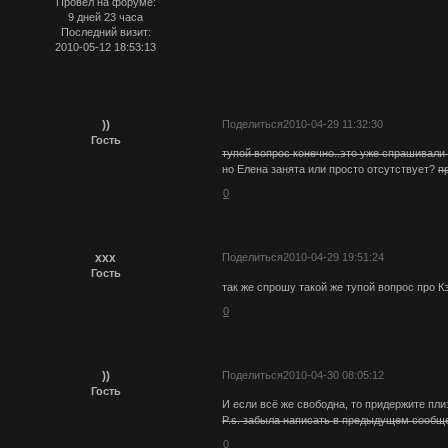
Провел на форуме:
9 дней 23 часа
Последний визит:
2010-05-12 18:53:13
))
Поделиться
2010-04-29 11:32:30
Гость
тупой вопрос конечно..это уже спрашивали 
но Елена занята или просто отсутствует?
п
0
ххх
Поделиться
2010-04-29 19:51:24
Гость
так же спрошу такой же тупой вопрос про Кэ
0
))
Поделиться
2010-04-30 08:05:12
Гость
И если всё же свободна, то придержите пли
P.s. забыла написать в предыдущем сообщ
0