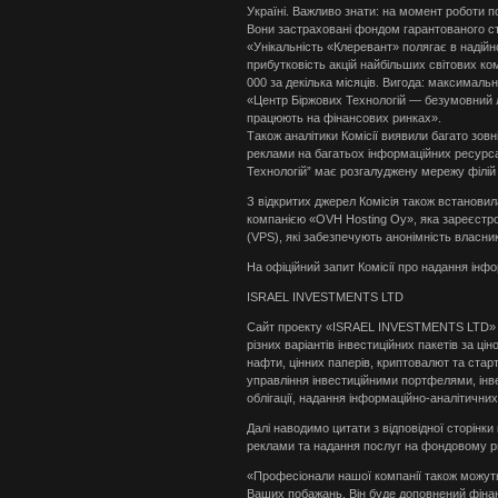
Україні. Важливо знати: на момент роботи 
Вони застраховані фондом гарантованого с
«Унікальність «Клеревант» полягає в надійно
прибутковість акцій найбільших світових ком
000 за декілька місяців. Вигода: максимальни
«Центр Біржових Технологій — безумовний лід
працюють на фінансових ринках».
Також аналітики Комісії виявили багато зовні
реклами на багатьох інформаційних ресурсах
Технологій” має розгалуджену мережу філій 
З відкритих джерел Комісія також встанови
компанією «OVH Hosting Oy», яка зареєстров
(VPS), які забезпечують анонімність власник
На офіційний запит Комісії про надання інфор
ISRAEL INVESTMENTS LTD
Сайт проекту «ISRAEL INVESTMENTS LTD» п
різних варіантів інвестиційних пакетів за ці
нафти, цінних паперів, криптовалют та старта
управління інвестиційними портфелями, інве
облігації, надання інформаційно-аналітични
Далі наводимо цитати з відповідної сторін
реклами та надання послуг на фондовому рин
«Професіонали нашої компанії також можуть
Ваших побажань. Він буде доповнений фіна