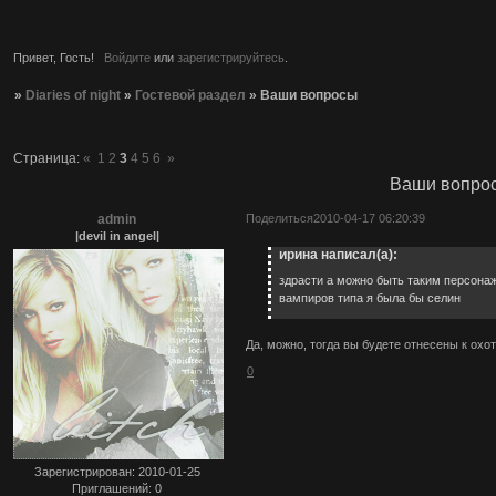
Привет, Гость!
Войдите
или
зарегистрируйтесь
.
»
Diaries of night
»
Гостевой раздел
»
Ваши вопросы
Страница:
«
1
2
3
4
5
6
»
Ваши вопро
admin
Поделиться
2010-04-17 06:20:39
|devil in angel|
ирина написал(а):
здрасти а можно быть таким персонаж
вампиров типа я была бы селин
Да, можно, тогда вы будете отнесены к охо
0
Зарегистрирован
: 2010-01-25
Приглашений:
0