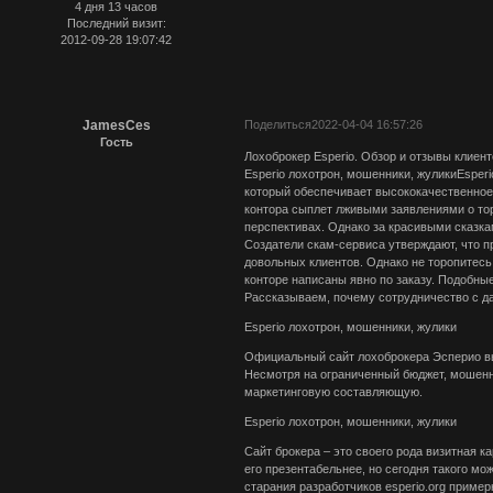
4 дня 13 часов
Последний визит:
2012-09-28 19:07:42
JamesCes
Поделиться
2022-04-04 16:57:26
Гость
Лохоброкер Esperio. Обзор и отзывы клиент
Esperio лохотрон, мошенники, жуликиEsper
который обеспечивает высококачественное
контора сыплет лживыми заявлениями о то
перспективах. Однако за красивыми сказк
Создатели скам-сервиса утверждают, что п
довольных клиентов. Однако не торопитесь
конторе написаны явно по заказу. Подобны
Рассказываем, почему сотрудничество с да
Esperio лохотрон, мошенники, жулики
Официальный сайт лохоброкера Эсперио вы
Несмотря на ограниченный бюджет, мошенн
маркетинговую составляющую.
Esperio лохотрон, мошенники, жулики
Сайт брокера – это своего рода визитная 
его презентабельнее, но сегодня такого м
старания разработчиков esperio.org примерн