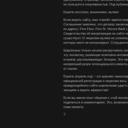
не пользуется популярностью. Под публика
Esperio лохотрон, мошенники, жулики
Если верить сайту, наш «герой» зарегистр
Соглашении заявлено, что договор заключа
по адресу: First Floor, First St. Vincent Bank 
Свидетельства об инкорпорации на сайте н
существует. О лицензии жулики не упомянул
конторы никто не контролирует. Сотруднич
Шарлатаны только начали раскручивать св
эту лоховозку, размещая позитивно-мотиви
отзывов, расхваливающих Эсперио. Это про
неокрепший разум потенциального клиента
от сказки.
Esperio (esperio.org) – это красиво замас
официальной регистрации и лицензии весь 
правдоподобного сайта шарлатанам удастс
эмоциям и верить аферистам!
Если вы имели опыт общения с этой лохов
поделиться в комментариях. Это, возможно
скам-проекта.
0