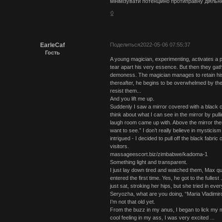
мінімізувати потенційно протиправну діяльн
0
EarleCaf
Поделиться
2022-05-06 07:55:37
Гость
A young magician, experimenting, activates a 
tear apart his very essence. But then they gath
demoness. The magician manages to retain his 
thereafter, he begins to be overwhelmed by the
resist them...
And you lift me up.
Suddenly I saw a mirror covered with a black cl
think about what I can see in the mirror by pulli
laugh room came up with. Above the mirror ther
want to see.” I don’t really believe in mysticis
intrigued - I decided to pull off the black fabr
visitors.
massageescort.biz/zimbabwe/kadoma-1
Something light and transparent.
I just lay down tired and watched them, Max qui
entered the first time. Yes, he got to the fulles
just sat, stroking her hips, but she tried in ev
Seryozha, what are you doing, “Maria Vladimir
I’m not that old yet.
From the buzz in my anus, I began to lick my 
cool feeling in my ass, I was very excited ...