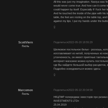
All this was just my imagination. Nastya was femi
would never come true. And how can it come true
could happen by itself. Especially if I fuck her l
And he touched the inside of the pipe with his t
table, the feet are resting on the table top, and
against my lips. I put my hands under the butto
0
ScottViern
Поделиться
2022-05-20 18:55:29
Гость
Шелковое постельное белье - роскошь, кот
изготавливают из нитей, полученных из ко
утонченность, он имеет приятные тактиль
интернет-магазине можно купить постельно
где Вы найдете большой выбор расцветок,
Подробно осведомиться можно здесь:
0
Marcomon
Поделиться
2022-05-22 20:34:58
Гость
НКЦПФР попереджає інвесторів про ризики в
INVESTMENTS LTD»
25.04.2019