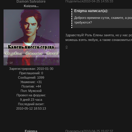
Damon Salvatore
Поделиться
2010-04-25 14:55:33
Koizora...
Enigma написал(а):
Доброго времени суток, скажите, а ро
требуются?
Здравствуй! Роль Елены занята, но у нас ро
можешь взять любую, а также ознакомиться
0
Зарегистрирован
: 2010-01-30
Приглашений:
0
Сообщений:
1099
Уважение:
+31
Позитив:
+44
Пол:
Мужской
Провел на форуме:
9 дней 23 часа
Последний визит:
2010-05-12 18:53:13
Enigma
Поделиться
2010-04-25 15:07:37