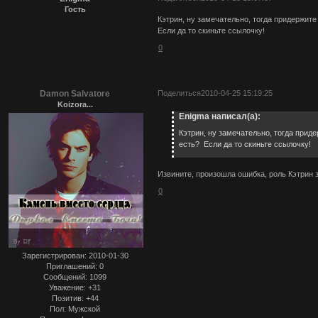
Гость
Кэтрин, ну замечательно, тогда придержите 
Если да то скиньте ссылочку!
0
Damon Salvatore
Поделиться
2010-04-25 15:19:25
Koizora...
Enigma написал(а):
Кэтрин, ну замечательно, тогда приде
есть? Если да то скиньте ссылочку!
Извините, произошла ошибка, роль Кэтрин з
0
Зарегистрирован
: 2010-01-30
Приглашений:
0
Сообщений:
1099
Уважение:
+31
Позитив:
+44
Пол:
Мужской