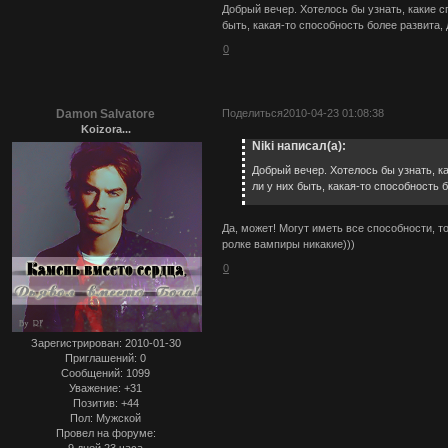
Добрый вечер. Хотелось бы узнать, какие 
быть, какая-то способность более развита,
0
Damon Salvatore
Поделиться
2010-04-23 01:08:38
Koizora...
Niki написал(а):
Добрый вечер. Хотелось бы узнать, к
ли у них быть, какая-то способность 
Да, может! Могут иметь все способности, т
ролке вампиры никакие)))
0
Зарегистрирован
: 2010-01-30
Приглашений:
0
Сообщений:
1099
Уважение:
+31
Позитив:
+44
Пол:
Мужской
Провел на форуме:
9 дней 23 часа