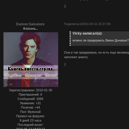
0
Damon Salvatore
Поделиться
2010-04-11 15:27:09
Koizora...
Vicky написал(а):
можно ли придержать Викки Донаван?
Она и так придержана, но есть еще желающая
заполнит анкету.
0
Зарегистрирован
: 2010-01-30
Приглашений:
0
Сообщений:
1099
Уважение:
+31
Позитив:
+44
Пол:
Мужской
Провел на форуме:
9 дней 23 часа
Последний визит:
2010-05-12 18:53:13