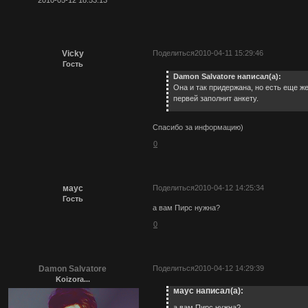
Vicky
Поделиться
2010-04-11 15:29:46
Гость
Damon Salvatore написал(а):
Она и так придержана, но есть еще жел
первей заполнит анкету.
Спасибо за информацию)
0
маус
Поделиться
2010-04-12 14:25:34
Гость
а вам Пирс нужна?
0
Damon Salvatore
Поделиться
2010-04-12 14:29:39
Koizora...
маус написал(а):
а вам Пирс нужна?