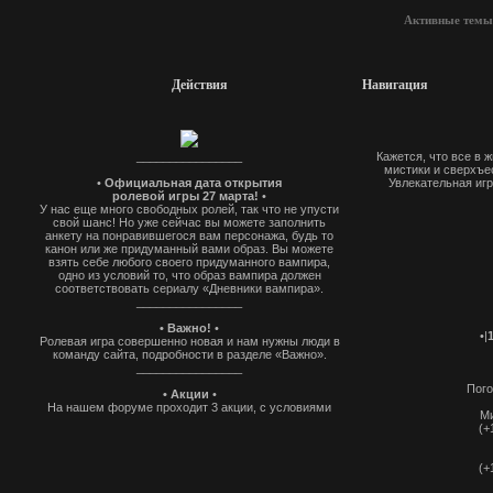
Активные темы
Действия
Навигация
________________
Кажется, что все в 
мистики и сверхъес
•
Официальная дата открытия
Увлекательная игр
ролевой игры 27 марта!
•
У нас еще много свободных ролей, так что не упусти
свой шанс! Но уже сейчас вы можете заполнить
анкету на понравившегося вам персонажа, будь то
канон или же придуманный вами образ. Вы можете
взять себе любого своего придуманного вампира,
одно из условий то, что образ вампира должен
соответствовать сериалу «Дневники вампира».
________________
• Важно!
•
•|
Ролевая игра совершенно новая и нам нужны люди в
команду сайта, подробности в разделе «Важно».
________________
Пого
• Акции
•
На нашем форуме проходит 3 акции, с условиями
Ми
которых, вы можете ознакомиться в разделе
(+
"анкетирование"
________________
(+
Приятной и захватывающей игры!