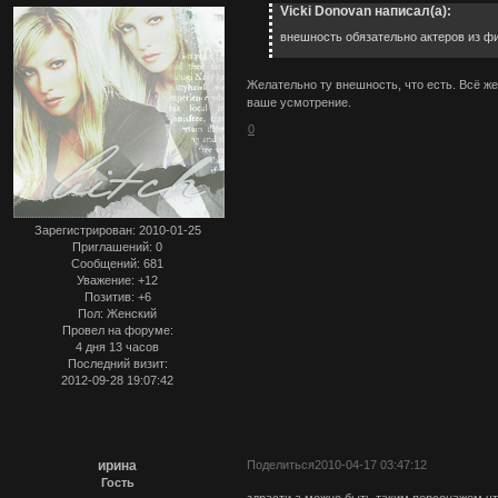
Vicki Donovan написал(а):
внешность обязательно актеров из ф
Желательно ту внешность, что есть. Всё же
ваше усмотрение.
0
Зарегистрирован
: 2010-01-25
Приглашений:
0
Сообщений:
681
Уважение:
+12
Позитив:
+6
Пол:
Женский
Провел на форуме:
4 дня 13 часов
Последний визит:
2012-09-28 19:07:42
ирина
Поделиться
2010-04-17 03:47:12
Гость
здрасти а можно быть таким персонажем чт