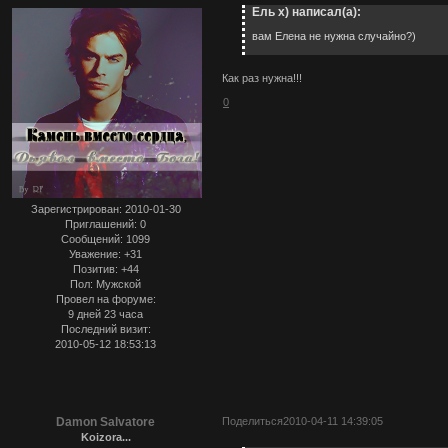
Ель х) написал(а):
вам Елена не нужна случайно?)
Как раз нужна!!!
0
Зарегистрирован
: 2010-01-30
Приглашений:
0
Сообщений:
1099
Уважение:
+31
Позитив:
+44
Пол:
Мужской
Провел на форуме:
9 дней 23 часа
Последний визит:
2010-05-12 18:53:13
Damon Salvatore
Поделиться
2010-04-11 14:39:05
Koizora...