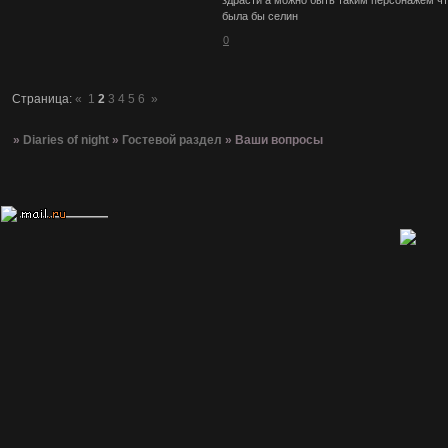
была бы селин
0
Страница:
«
1
2
3
4
5
6
»
»
Diaries of night
»
Гостевой раздел
»
Ваши вопросы