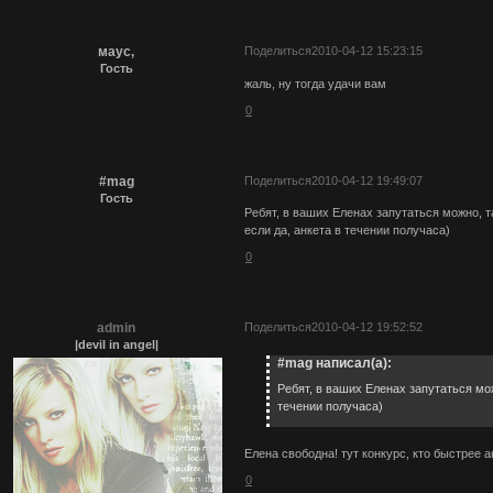
маус,
Поделиться
2010-04-12 15:23:15
Гость
жаль, ну тогда удачи вам
0
#mag
Поделиться
2010-04-12 19:49:07
Гость
Ребят, в ваших Еленах запутаться можно, та
если да, анкета в течении получаса)
0
admin
Поделиться
2010-04-12 19:52:52
|devil in angel|
#mag написал(а):
Ребят, в ваших Еленах запутаться мож
течении получаса)
Елена свободна! тут конкурс, кто быстрее а
0