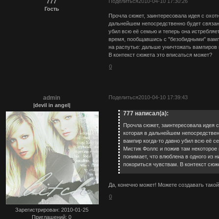
777
Поделиться
2010-04-10 17:30:26
Гость
Прочла сюжет, заинтересовала идея с охотн
дальнейшем непосредственно будет связана
убил всю её семью и теперь она истребляет
время, пообщавшись с "безобидными" вампи
на распутье: дальше уничтожать вампиров 
В контекст сюжета это вписаться может?
0
admin
Поделиться
2010-04-10 17:39:43
|devil in angel|
777 написал(а):
Прочла сюжет, заинтересовала идея с
которая в дальнейшем непосредственн
вампир когда-то давно убил всю её се
Мистик Фоллс и пожив там некоторое
понимает, что влюблена в одного из н
покориться чувствам. В контекст сюж
Да, конечно может! Можете создавать такой
0
Зарегистрирован
: 2010-01-25
Приглашений:
0