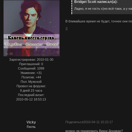
Bridget Scott написал(а):
Ладно, я не гость х)но всё-таки, а у 
В ближайшее время не будет, точнее они п
0
Зарегистрирован
: 2010-01-30
Приглашений:
0
Сообщений:
1099
Уважение:
+31
Позитив:
+44
Пол:
Мужской
Провел на форуме:
9 дней 23 часа
Последний визит:
2010-05-12 18:53:13
Vicky
Поделиться
2010-04-11 15:22:17
Гость
можно ли придержать Викки Донаван?