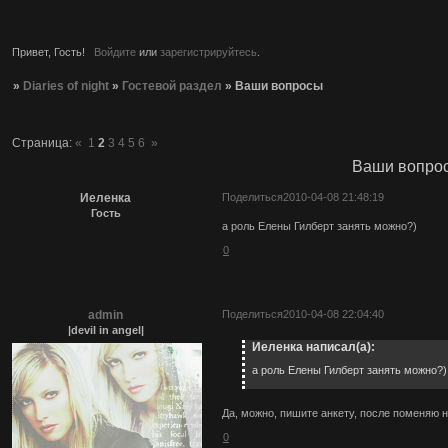
Привет, Гость!
Войдите
или
зарегистрируйтесь
.
»
Diaries of night
»
Гостевой раздел
»
Ваши вопросы
Страница:
«
1
2
3
4
5
6
»
Ваши вопро
Иеленка
Поделиться
2010-04-08 21:48:19
Гость
а роль Елены Гилберт занять можно?)
0
admin
Поделиться
2010-04-08 22:04:40
|devil in angel|
Иеленка написал(а):
а роль Елены Гилберт занять можно?)
Да, можно, пишите анкету, после поменяю н
0