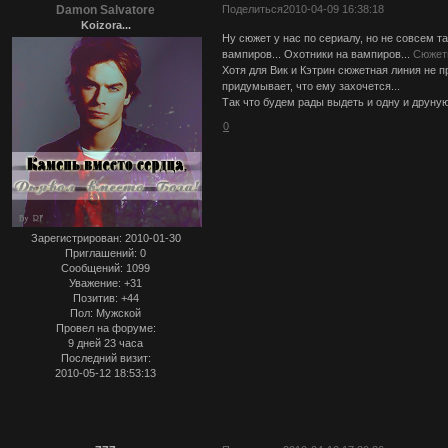
Damon Salvatore
Поделиться
2010-04-09 16:38:18
Koizora...
Ну сюжет у нас по сериалу, но не совсем та
вампиров... Охотники на вампиров...
Сюжет
Хотя для Вик и Кэтрин сюжетная линия не п
придумывает, что ему захочется...
Так что будем рады выдеть и одну и друну
0
Зарегистрирован
: 2010-01-30
Приглашений:
0
Сообщений:
1099
Уважение:
+31
Позитив:
+44
Пол:
Мужской
Провел на форуме:
9 дней 23 часа
Последний визит:
2010-05-12 18:53:13