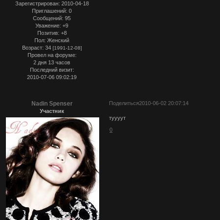
Зарегистрирован
: 2010-04-18
Приглашений:
0
Сообщений:
95
Уважение:
+9
Позитив:
+8
Пол:
Женский
Возраст:
34
[1991-12-08]
Провел на форуме:
2 дня 13 часов
Последний визит:
2010-07-06 09:02:19
Nadin Spenser
Поделиться
2010-06-02 20:07:14
Участник
туууут
0