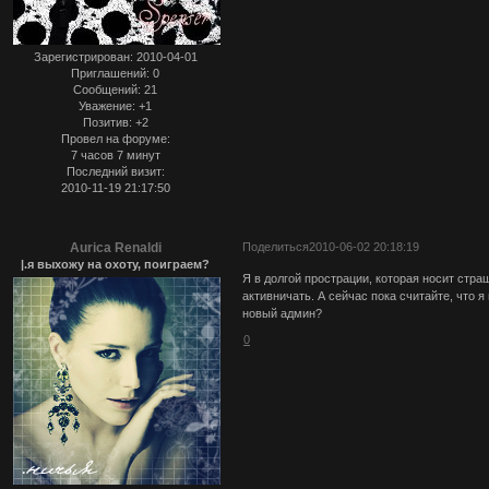
Зарегистрирован
: 2010-04-01
Приглашений:
0
Сообщений:
21
Уважение:
+1
Позитив:
+2
Провел на форуме:
7 часов 7 минут
Последний визит:
2010-11-19 21:17:50
Aurica Renaldi
Поделиться
2010-06-02 20:18:19
|.я выхожу на охоту, поиграем?
Я в долгой прострации, которая носит страш
активничать. А сейчас пока считайте, что я 
новый админ?
0