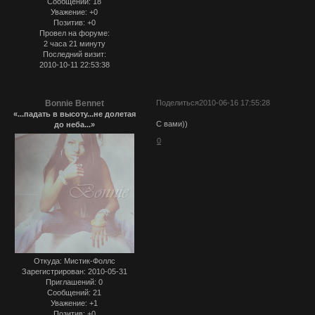
Сообщений:
18
Уважение:
+0
Позитив:
+0
Провел на форуме:
2 часа 21 минуту
Последний визит:
2010-10-11 22:53:38
Bonnie Bennet
Поделиться
2010-06-16 17:55:28
«...падать в высоту...не долетая
С вами))
до неба...»
0
Откуда:
Мистик-Фоллс
Зарегистрирован
: 2010-05-31
Приглашений:
0
Сообщений:
21
Уважение:
+1
Позитив:
+0