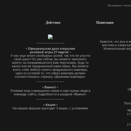
Активные темы
Действия
Навигация
________________
Кажется, что все в 
мистики и сверхъес
•
Официальная дата открытия
Увлекательная игр
ролевой игры 27 марта!
•
У нас еще много свободных ролей, так что не упусти
свой шанс! Но уже сейчас вы можете заполнить
анкету на понравившегося вам персонажа, будь то
канон или же придуманный вами образ. Вы можете
взять себе любого своего придуманного вампира,
одно из условий то, что образ вампира должен
соответствовать сериалу «Дневники вампира».
________________
• Важно!
•
•|
Ролевая игра совершенно новая и нам нужны люди в
команду сайта, подробности в разделе «Важно».
________________
Пого
• Акции
•
На нашем форуме проходит 3 акции, с условиями
Ми
которых, вы можете ознакомиться в разделе
(+
"анкетирование"
________________
(+
Приятной и захватывающей игры!