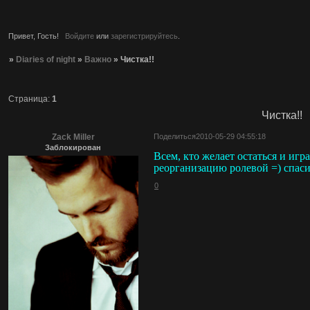
Привет, Гость!
Войдите
или
зарегистрируйтесь
.
»
Diaries of night
»
Важно
»
Чистка!!
Страница:
1
Чистка!!
Zack Miller
Поделиться
2010-05-29 04:55:18
Заблокирован
Всем, кто желает остаться и игр
реорганизацию ролевой =) спаси
0