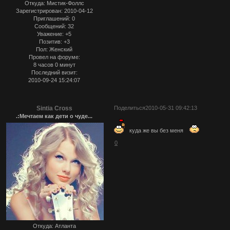
Откуда:
Мистик-Фоллс
Зарегистрирован
: 2010-04-12
Приглашений:
0
Сообщений:
32
Уважение:
+5
Позитив:
+3
Пол:
Женский
Провел на форуме:
8 часов 0 минут
Последний визит:
2010-09-24 15:24:07
Sintia Cross
Поделиться
2010-05-31 09:42:13
.:Мечтаем как дети о чуде...
куда же вы без меня
0
Откуда:
Атланта