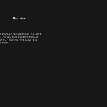
Партнёры
ет красок и приключений? Хочется
, что Вам нужно и даже больше.
лей. И все это только для Вас!
алеете!