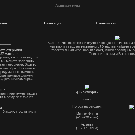
Активные темы
твия
Навигация
Руководство
_______
Кажется, что все в жизни скучно и обыденно? Не хвата
мистики и сверхъестественного? У нас вы найдете все
ата открытия
Увлекательная игра, новый сюжет, много свободных ро
27 марта!
•
Приходите к нам и Вы не пож
олей, так что не упусти
 вы можете заполнить
вам персонажа, будь то
вами образ. Вы можете
придуманного вампира,
образ вампира должен
 «Дневники вампира».
_______
о!
•
•|
16 октября
|•
вая и нам нужны люди в
ти в разделе «Важно».
ночь
_______
Погода на сегодня:
ии
•
 3 акции, с условиями
Мистик Фоллс
акомиться в разделе
(+15/+20 ясно)
вание"
_______
Атланта
(+17/+21 ясно)
тывающей игры!