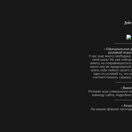
Дейс
_________
•
Официальная д
ролевой игры 
У нас еще много свободных р
свой шанс! Но уже сейчас
анкету на понравившегося 
канон или же придуманный 
взять себе любого своего 
одно из условий то, что 
соответствовать сериалу
_________
• Важн
Ролевая игра совершенно но
команду сайта, подробнос
_________
• Акц
На нашем форуме проходит
которых, вы можете озн
"анкетиро
_________
Приятной и захва